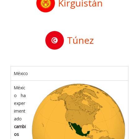
Kirguistán
Túnez
México
Méxic
o ha
exper
iment
ado
cambi
os